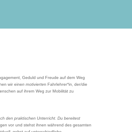
l Engagement, Geduld und Freude auf dem Weg
hen wir eine
n motivierte
n Fahrlehrer*in, der/die
enschen auf ihrem Weg zur Mobilität zu
ch den praktischen Unterricht. Du bereitest
fungen vor und stehst ihnen während des gesamten
iduell, gehst auf unterschiedliche