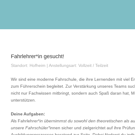
Fahrlehrer*in gesucht!
Standort: Hofheim | Anstellungsart: Vollzeit / Teilzeit
Wir sind eine moderne Fahrschule, die ihre Lernenden mit vie
zum Führerschein begleitet. Zur Verstärkung unseres Teams suc
nicht nur Fachwissen mitbringt, sondern auch Spaß daran hat, M
unterstützen.
Deine Aufgaben:
Als Fahrlehrer*
in übernimmst du sowohl den theoretischen als au
unsere Fahrschüler*
innen sicher und zielgerichtet auf ihre Prü
Ausbildungsprozesses beratend zur Seite. Dabei förderst du indiv