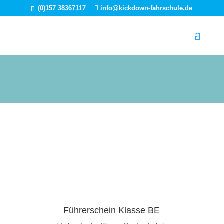
(0)157 38367117
info@kickdown-fahrschule.de
Führerschein Klasse BE