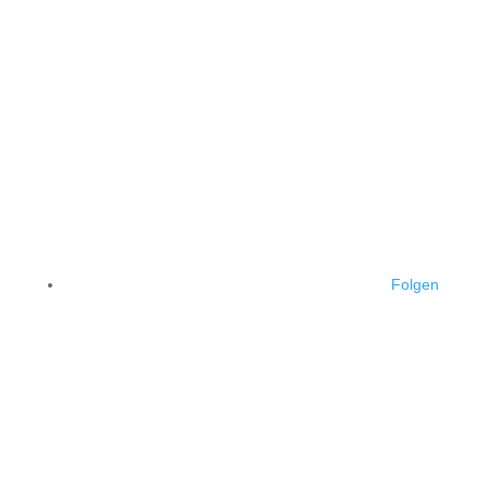
Fahrschule Kickdown
An der Obermühle 1
65719 Hofheim am Taunus
Folgen
IMPRESSUM
|
DATENSCHUTZ