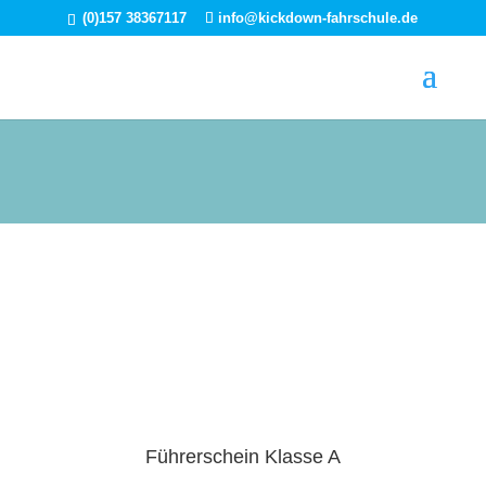
(0)157 38367117
info@kickdown-fahrschule.de
Führerschein Klasse A